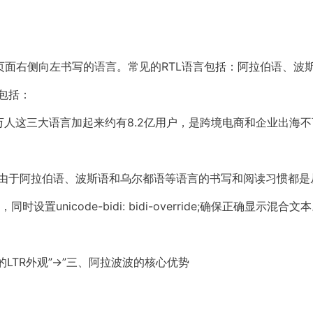
指的是脚本从页面右侧向左书写的语言。常见的RTL语言包括：阿拉伯语
包括：
0万人这三大语言加起来约有8.2亿用户，是跨境电商和企业出海
。由于阿拉伯语、波斯语和乌尔都语等语言的书写和阅读习惯都
局，同时设置unicode-bidi: bidi-override;确保正确显
LTR外观”→”三、阿拉波波的核心优势