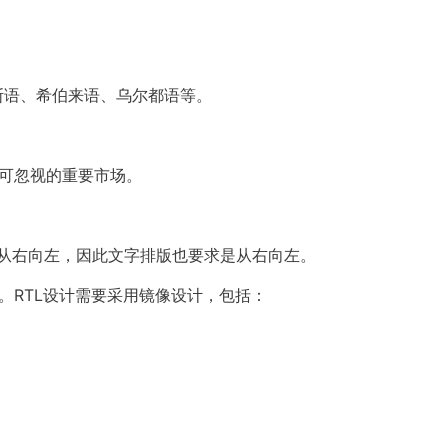
、波斯语、希伯来语、乌尔都语等。
不可忽视的重要市场。
是从右向左，因此文字排版也要求是从右向左。
示混合文本。RTL设计需要采用镜像设计，包括：